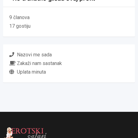
9 članova
17 gostiju
Nazovi me sada
Zakaži nam sastanak
Uplata minuta