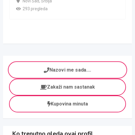
Novi Sad
,
Srbija
293 pregleda
Nazovi me sada....
Zakaži nam sastanak
Kupovina minuta
Ko trenutno gleda ovaj profil