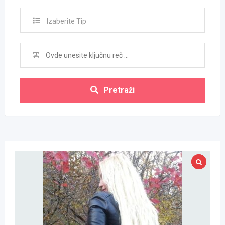
Izaberite Tip
Pretraži