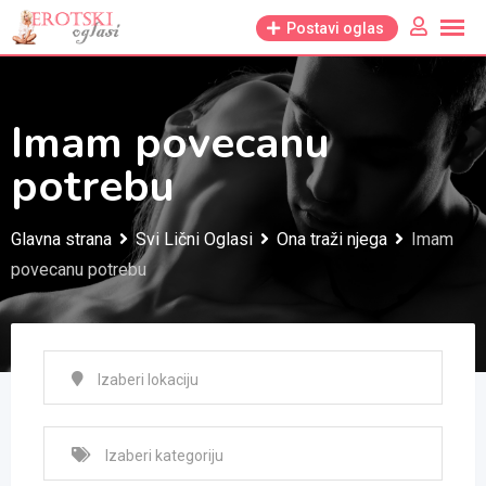
Skip
Postavi oglas
to
content
Imam povecanu
potrebu
Glavna strana
Svi Lični Oglasi
Ona traži njega
Imam
povecanu potrebu