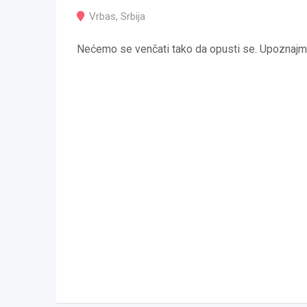
Vrbas
,
Srbija
Nećemo se venčati tako da opusti se. Upoznajmo