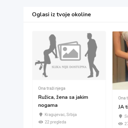
Oglasi iz tvoje okoline
Ona traži njega
Ružica, žena sa jakim
Ona t
nogama
nsice
JA t
Kragujevac
,
Srbija
S
22 pregleda
2