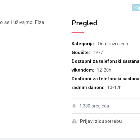
Po
Pregled
 se i uživajmo. Elza
Kategorija:
Ona traži njega
Godište:
1977
Dostupni za telefonski sastana
vikendom:
12-20h
Dostupni za telefonski sastana
radnim danom:
10-17h
1.380 pregleda
Prijavi zloupotrebu