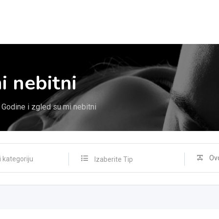
i nebitni
Godine i zgled su mi nebitni
Izaberite Tip