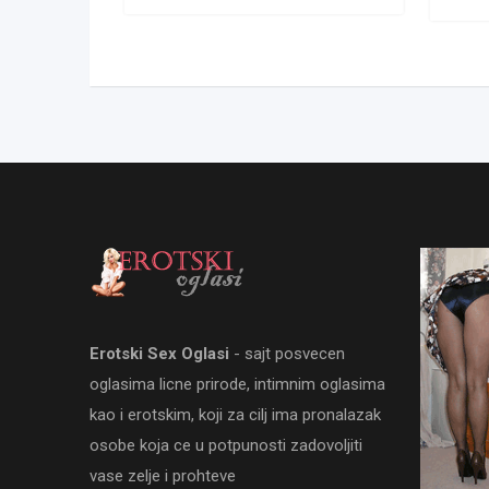
Erotski Sex Oglasi
- sajt posvecen
oglasima licne prirode, intimnim oglasima
kao i erotskim, koji za cilj ima pronalazak
osobe koja ce u potpunosti zadovoljiti
vase zelje i prohteve