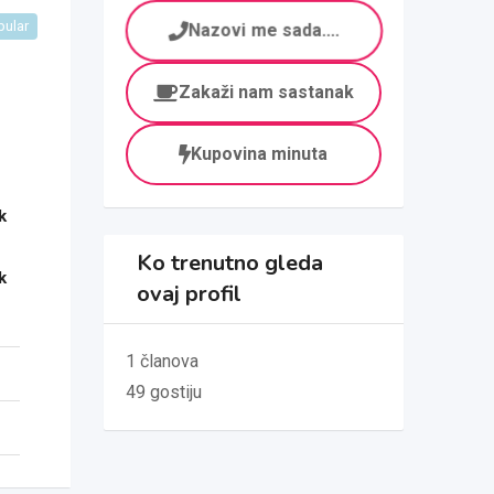
pular
Nazovi me sada....
Zakaži nam sastanak
Kupovina minuta
k
Ko trenutno gleda
k
ovaj profil
1 članova
49 gostiju