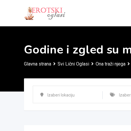
Skip
to
content
Godine i zgled su m
Glavna strana
Svi Lični Oglasi
Ona traži njega