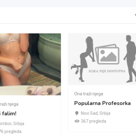
Ona traži njega
Popularna Profesorka
raži njega
i falim!
Novi Sad
,
Srbija
367 pregleda
ombor
,
Srbija
76 pregleda