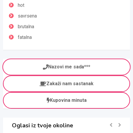
hot
savrsena
brutalna
fatalna
Nazovi me sada***
Zakaži nam sastanak
Kupovina minuta
Oglasi iz tvoje okoline