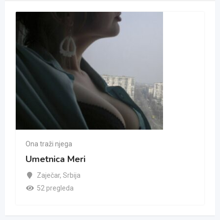
Ona traži njega
Umetnica Meri
Zaječar
,
Srbija
52 pregleda