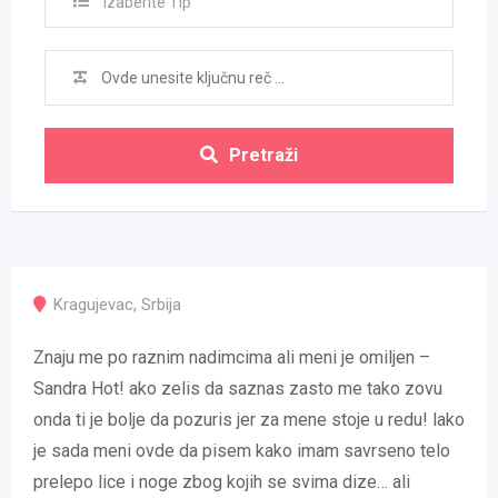
Izaberite Tip
Pretraži
Kragujevac
,
Srbija
Znaju me po raznim nadimcima ali meni je omiljen –
Sandra Hot! ako zelis da saznas zasto me tako zovu
onda ti je bolje da pozuris jer za mene stoje u redu! lako
je sada meni ovde da pisem kako imam savrseno telo
prelepo lice i noge zbog kojih se svima dize… ali