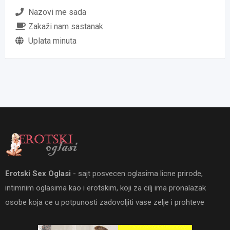
Nazovi me sada
Zakaži nam sastanak
Uplata minuta
Erotski Sex Oglasi
- sajt posvecen oglasima licne prirode,
intimnim oglasima kao i erotskim, koji za cilj ima pronalazak
osobe koja ce u potpunosti zadovoljiti vase zelje i prohteve