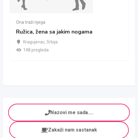
Ona traži njega
Ružica, žena sa jakim nogama
Kragujevac
,
Srbija
148 pregleda
Nazovi me sada....
Zakaži nam sastanak