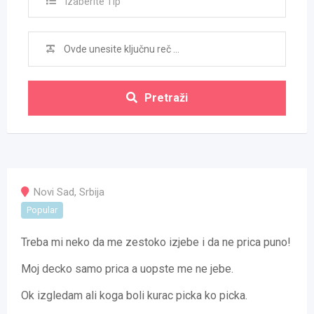
Izaberite Tip
Pretraži
Novi Sad
,
Srbija
Popular
Treba mi neko da me zestoko izjebe i da ne prica puno!
Moj decko samo prica a uopste me ne jebe.
Ok izgledam ali koga boli kurac picka ko picka.