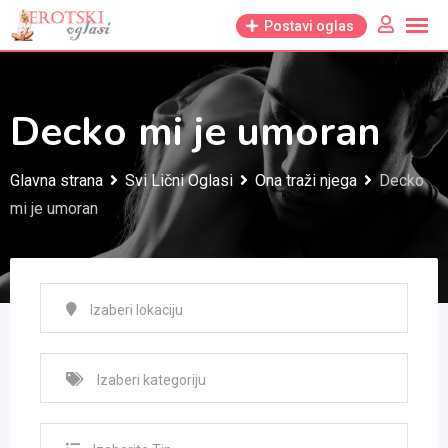
Skip
Postavi oglas
to
content
Decko mi je umoran
Glavna strana
Svi Lični Oglasi
Ona traži njega
Decko
mi je umoran