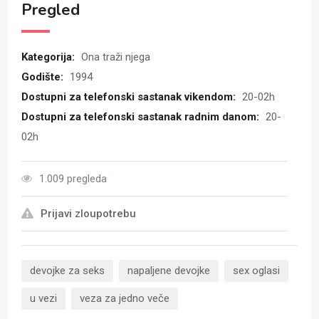
Pregled
Kategorija:
Ona traži njega
Godište:
1994
Dostupni za telefonski sastanak vikendom:
20-02h
Dostupni za telefonski sastanak radnim danom:
20-
02h
1.009 pregleda
Prijavi zloupotrebu
devojke za seks
napaljene devojke
sex oglasi
u vezi
veza za jedno veče