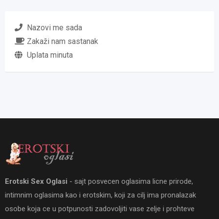
Nazovi me sada
Zakaži nam sastanak
Uplata minuta
Erotski Sex Oglasi
- sajt posvecen oglasima licne prirode,
intimnim oglasima kao i erotskim, koji za cilj ima pronalazak
osobe koja ce u potpunosti zadovoljiti vase zelje i prohteve