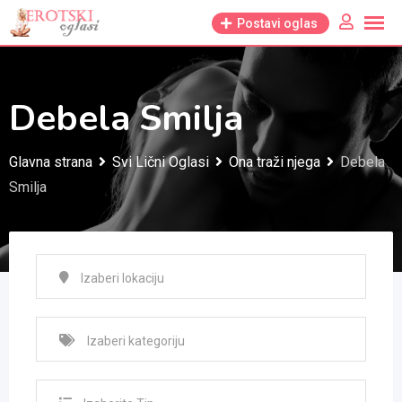
Skip
Postavi oglas
to
content
Debela Smilja
Glavna strana
Svi Lični Oglasi
Ona traži njega
Debela
Smilja