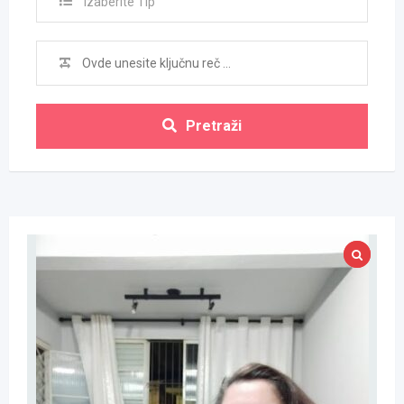
Izaberite Tip
Pretraži