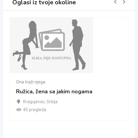
Oglasi iz tvoje okoline
Ona traži njega
Ružica, žena sa jakim nogama
Kragujevac
,
Srbija
45 pregleda