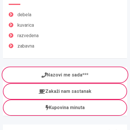
debela
kuvarica
razvedena
zabavna
Nazovi me sada***
Zakaži nam sastanak
Kupovina minuta