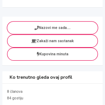
Nazovi me sada....
Zakaži nam sastanak
Kupovina minuta
Ko trenutno gleda ovaj profil
8 članova
84 gostiju