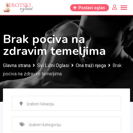
Skip
Postavi oglas
to
content
Brak pociva na
zdravim temeljima
Glavna strana
Svi Lični Oglasi
Ona traži njega
Brak
pociva na zdravim temeljima