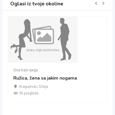
Oglasi iz tvoje okoline
Ona traži njega
Ružica, žena sa jakim nogama
Kragujevac
,
Srbija
96 pregleda