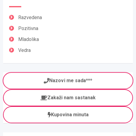
Razvedena
Pozitivna
Mladolika
Vedra
Nazovi me sada***
Zakaži nam sastanak
Kupovina minuta