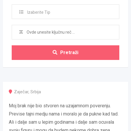
Izaberite Tip
Pretraži
Zaječar
,
Srbija
Moj brak nije bio stvoren na uzajamnom poverenju.
Previse tajni medju nama i moralo je da pukne kad tad.
Ali i dalje sam u lepim godinama i dalje sam ocuvala
svoju figuru i mogu da budem nekome dobra zena.