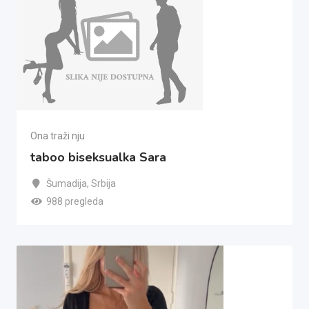
Ona traži nju
taboo biseksualka Sara
Šumadija
,
Srbija
988 pregleda