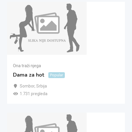
Ona traži njega
Dama za hot
Popular
Sombor
,
Srbija
1.731 pregleda