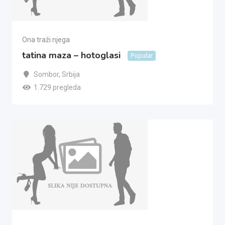
Ona traži njega
tatina maza – hotoglasi
Popular
Sombor
,
Srbija
1.729 pregleda