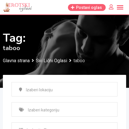
Skip
Postavi oglas
to
content
Tag:
taboo
Glavna strana
Svi Lični Oglasi
taboo