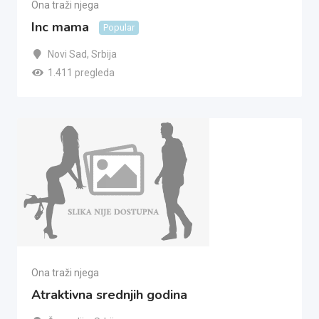
Ona traži njega
Inc mama
Popular
Novi Sad
,
Srbija
1.411 pregleda
Ona traži njega
Atraktivna srednjih godina