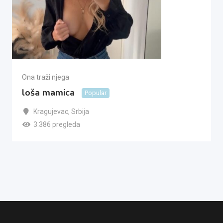
Ona traži njega
loša mamica
Popular
Kragujevac
,
Srbija
3.386 pregleda