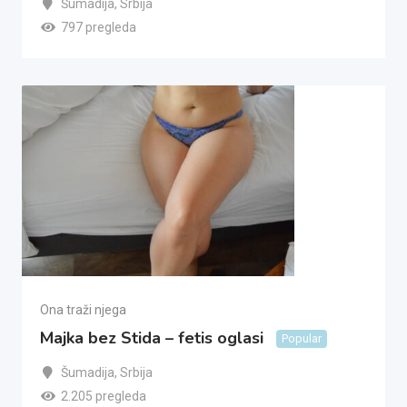
Šumadija
,
Srbija
797 pregleda
Ona traži njega
Majka bez Stida – fetis oglasi
Popular
Šumadija
,
Srbija
2.205 pregleda