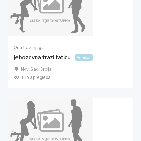
Ona traži njega
jebozovna trazi taticu
Popular
Novi Sad
,
Srbija
1.190 pregleda