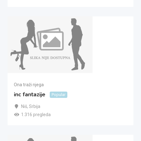
Ona traži njega
inc fantazije
Popular
Niš
,
Srbija
1.316 pregleda