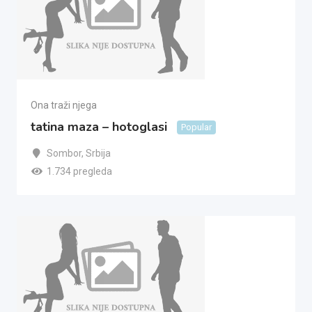
Ona traži njega
tatina maza – hotoglasi
Popular
Sombor
,
Srbija
1.734 pregleda