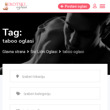
Skip
Postavi oglas
to
content
Tag:
taboo oglasi
Glavna strana
Svi Lični Oglasi
taboo oglasi