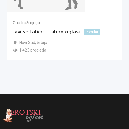
Ona traži njega
Javi se tatice – taboo oglasi
Popular
Novi Sad
,
Srbija
1.423 pregleda