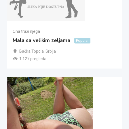
Ona traži njega
Mala sa velikim zeljama
Popular
Bačka Topola
,
Srbija
1.127 pregleda