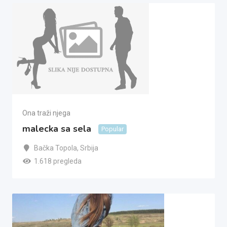
Ona traži njega
malecka sa sela
Popular
Bačka Topola
,
Srbija
1.618 pregleda