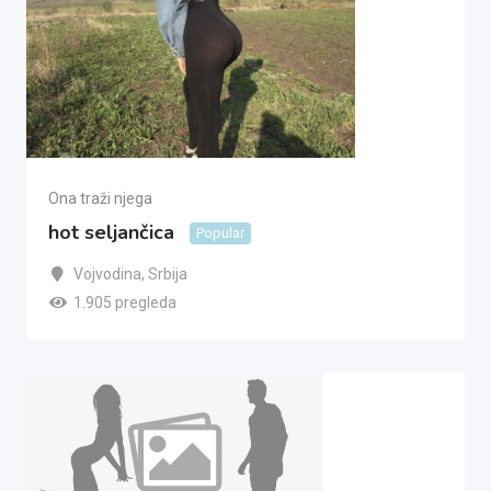
Ona traži njega
hot seljančica
Popular
Vojvodina
,
Srbija
1.905 pregleda