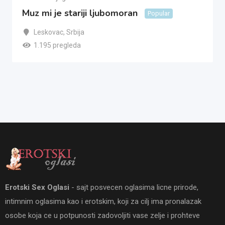
Muz mi je stariji ljubomoran
Popular
Leskovac
,
Srbija
1.195 pregleda
Erotski Sex Oglasi
- sajt posvecen oglasima licne prirode,
intimnim oglasima kao i erotskim, koji za cilj ima pronalazak
osobe koja ce u potpunosti zadovoljiti vase zelje i prohteve