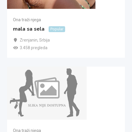
Ona traži njega
mala sa sela
Popular
Zrenjanin
,
Srbija
3.458 pregleda
Ona traži njega