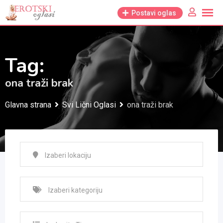
Skip
Postavi oglas
to
content
Tag:
ona traži brak
Glavna strana
Svi Lični Oglasi
ona traži brak