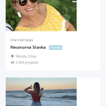
Ona traži njega
Neumorna Slavka
Popular
Kikinda
,
Srbija
2.504 pregleda