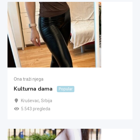
Ona traži njega
Kulturna dama
Popular
Kruševac
,
Srbija
5.543 pregleda