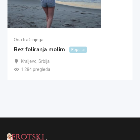
Ona traži njega
Bez foliranja molim
Popular
Kraljevo
,
Srbija
1.284 pregleda