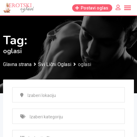
Skip
Postavi oglas
to
content
Tag:
oglasi
Glavna strana
Svi Lični Oglasi
oglasi