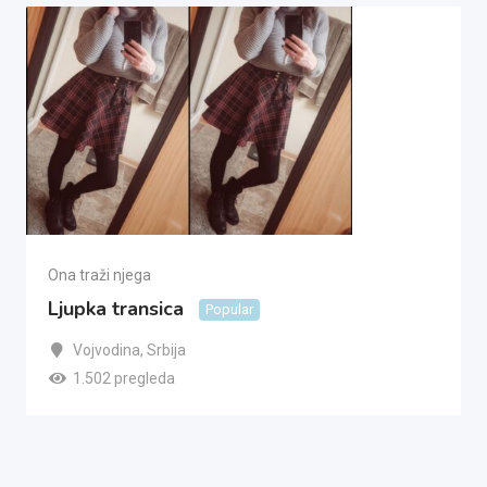
Ona traži njega
Ljupka transica
Popular
Vojvodina
,
Srbija
1.502 pregleda