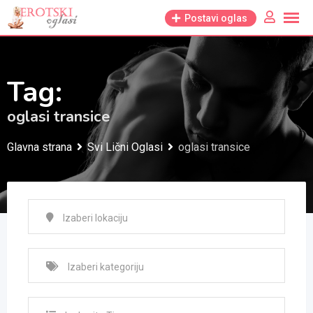
Skip
Postavi oglas
to
content
Tag:
oglasi transice
Glavna strana
Svi Lični Oglasi
oglasi transice