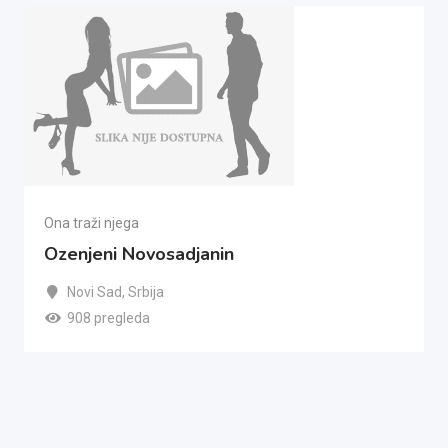
Ona traži njega
Ozenjeni Novosadjanin
Novi Sad
,
Srbija
908 pregleda