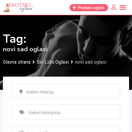
Skip
Postavi oglas
to
content
Tag:
novi sad oglasi
Glavna strana
Svi Lični Oglasi
novi sad oglasi