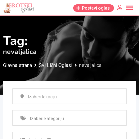
Skip
Postavi oglas
to
content
Tag:
nevaljalica
Glavna strana
Svi Lični Oglasi
nevaljalica