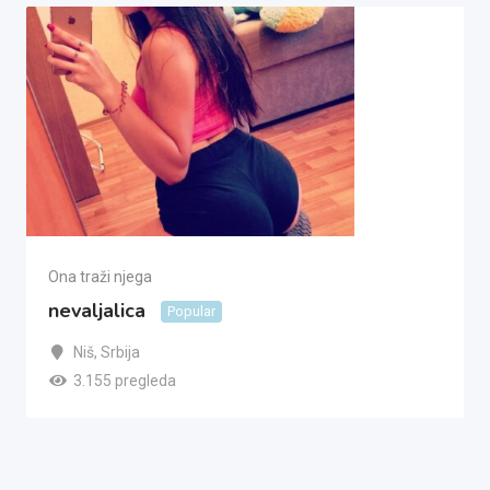
Ona traži njega
nevaljalica
Popular
Niš
,
Srbija
3.155 pregleda