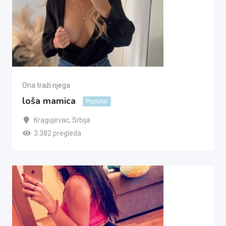
Ona traži njega
loša mamica
Popular
Kragujevac
,
Srbija
3.382 pregleda