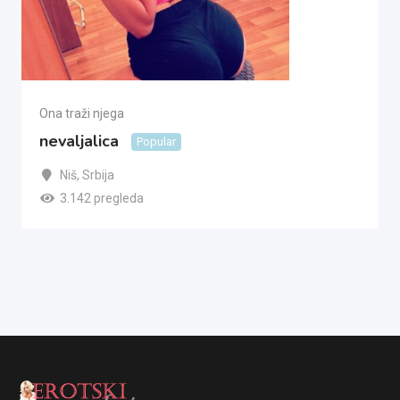
Ona traži njega
nevaljalica
Popular
Niš
,
Srbija
3.142 pregleda