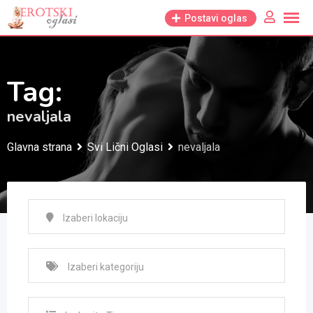
Skip
Postavi oglas
to
content
Tag:
nevaljala
Glavna strana
Svi Lični Oglasi
nevaljala