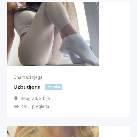
Ona traži njega
Uzbudjena
Popular
Beograd
,
Srbija
2.961 pregleda