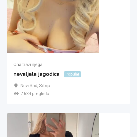
Ona traži njega
nevaljala jagodica
Popular
Novi Sad
,
Srbija
2.634 pregleda