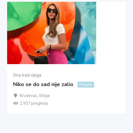
Ona traži njega
Niko se do sad nije zalio
Popular
Kruševac
,
Srbija
2.937 pregleda