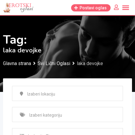
Skip
Postavi oglas
to
content
Tag:
laka devojke
Glavna strana
Svi Lični Oglasi
laka devojke