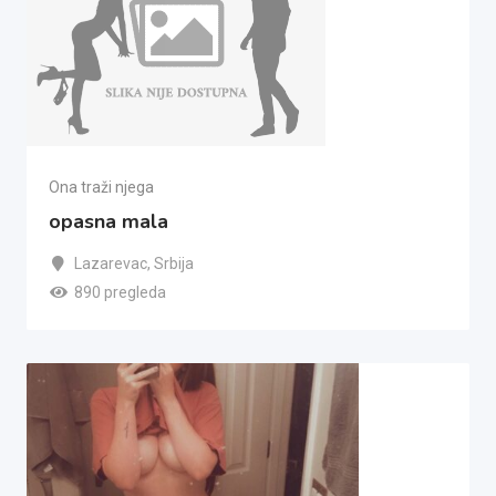
Ona traži njega
opasna mala
Lazarevac
,
Srbija
890 pregleda