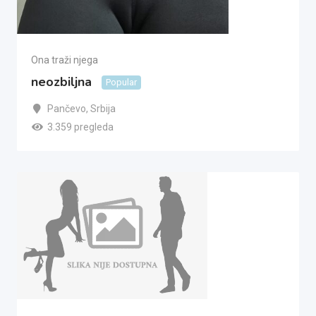
Ona traži njega
neozbiljna
Popular
Pančevo
,
Srbija
3.359 pregleda