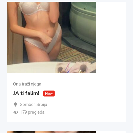
Ona traži njega
JA ti falim!
New
Sombor
,
Srbija
179 pregleda