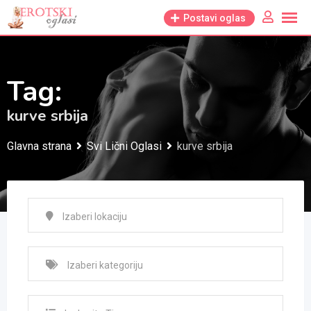
Skip
Postavi oglas
to
content
Tag:
kurve srbija
Glavna strana
Svi Lični Oglasi
kurve srbija