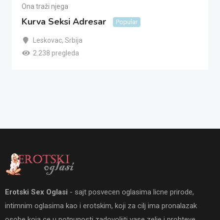
Ona traži njega
Kurva Seksi Adresar
Popular
Leskovac
,
Srbija
2.238 pregleda
Erotski Sex Oglasi
- sajt posvecen oglasima licne prirode,
intimnim oglasima kao i erotskim, koji za cilj ima pronalazak
osobe koja ce u potpunosti zadovoljiti vase zelje i prohteve