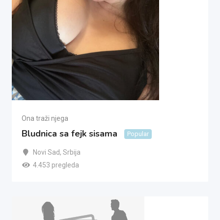
Ona traži njega
Bludnica sa fejk sisama
Popular
Novi Sad
,
Srbija
4.453 pregleda