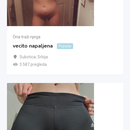
Ona traži njega
vecito napaljena
Popular
Subotica
,
Srbija
3.587 pregleda