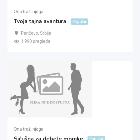
Ona traži njega
Tvoja tajna avantura
Popular
Pančevo
,
Srbija
1.990 pregleda
Ona traži njega
Sićušna za debele momke
Popular