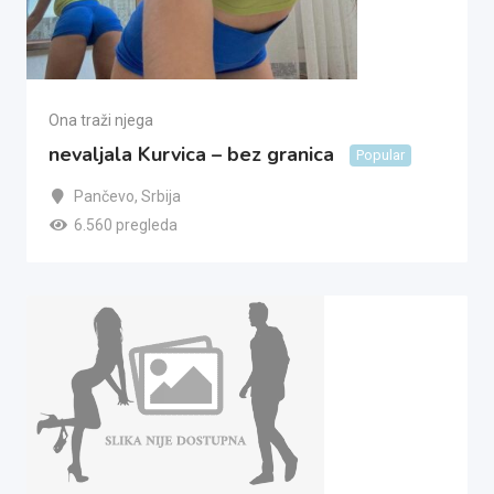
Ona traži njega
nevaljala Kurvica – bez granica
Popular
Pančevo
,
Srbija
6.560 pregleda