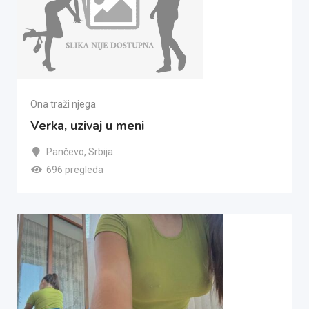
Ona traži njega
Verka, uzivaj u meni
Pančevo
,
Srbija
696 pregleda