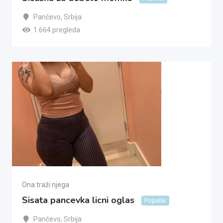
Pančevo
,
Srbija
1.664 pregleda
Ona traži njega
Sisata pancevka licni oglas
Popular
Pančevo
,
Srbija