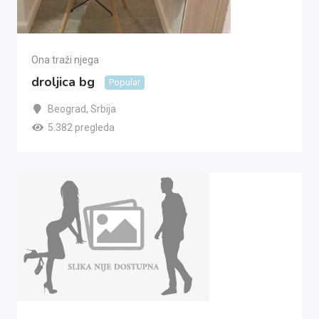
Ona traži njega
droljica bg
Popular
Beograd
,
Srbija
5.382 pregleda