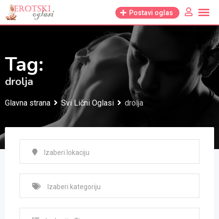
Skip
Postavi oglas
to
content
Tag:
drolja
Glavna strana
Svi Lični Oglasi
drolja