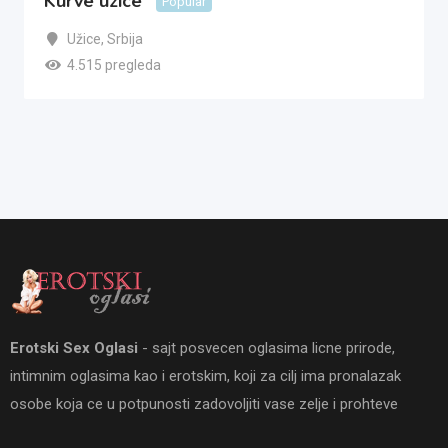
Kurve uzice
Popular
Užice
,
Srbija
4.515 pregleda
Erotski Sex Oglasi
- sajt posvecen oglasima licne prirode,
intimnim oglasima kao i erotskim, koji za cilj ima pronalazak
osobe koja ce u potpunosti zadovoljiti vase zelje i prohteve