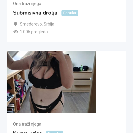
Ona traži njega
Submisivna drolja
Popular
Smederevo
,
Srbija
1.005 pregleda
Ona traži njega