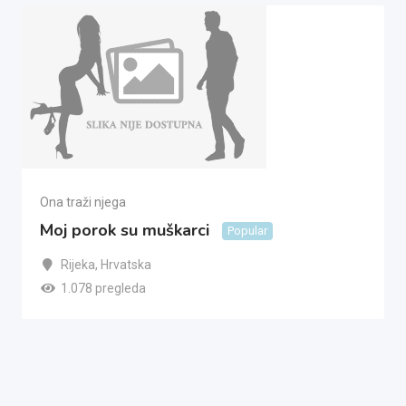
Ona traži njega
Moj porok su muškarci
Popular
Rijeka
,
Hrvatska
1.078 pregleda