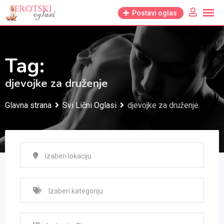
Skip
Postavi oglas
to
content
Tag:
djevojke za druženje
Glavna strana
Svi Lični Oglasi
djevojke za druženje