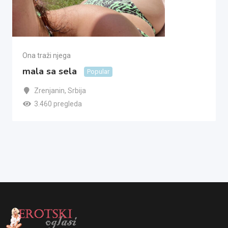
Ona traži njega
mala sa sela
Popular
Zrenjanin
,
Srbija
3.460 pregleda