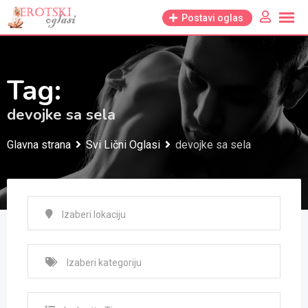
Skip
Postavi oglas
to
content
Tag:
devojke sa sela
Glavna strana
Svi Lični Oglasi
devojke sa sela