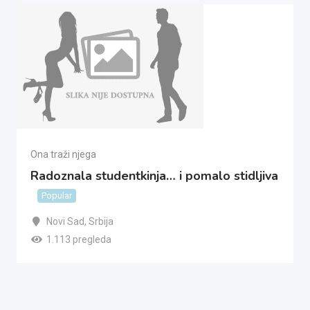
Ona traži njega
Radoznala studentkinja… i pomalo stidljiva
Popular
Novi Sad
,
Srbija
1.113 pregleda