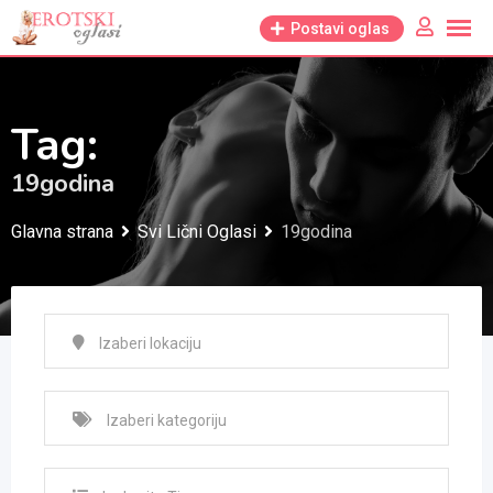
Skip
Postavi oglas
to
content
Tag:
19godina
Glavna strana
Svi Lični Oglasi
19godina