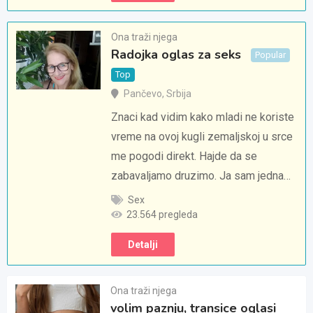
Ona traži njega
Radojka oglas za seks
Popular
Top
Pančevo
,
Srbija
Znaci kad vidim kako mladi ne koriste
vreme na ovoj kugli zemaljskoj u srce
me pogodi direkt. Hajde da se
zabavaljamo druzimo. Ja sam jedna…
Sex
23.564 pregleda
Detalji
Ona traži njega
volim paznju, transice oglasi