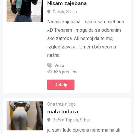
Nisam zajebana
Čačak
,
Srbija
Nisam zajebana… samo sam sjebana
xD Treniram i mogu da se odbranim
ako zatreba. Ali nemoj da te moj
izgled zavara… Umem biti veoma
nežna…
Veza
685 pregleda
Detalji
Ona traži njega
mala ludaca
Bačka Topola
,
Srbija
ja sam: luda opicena nenormalna ali