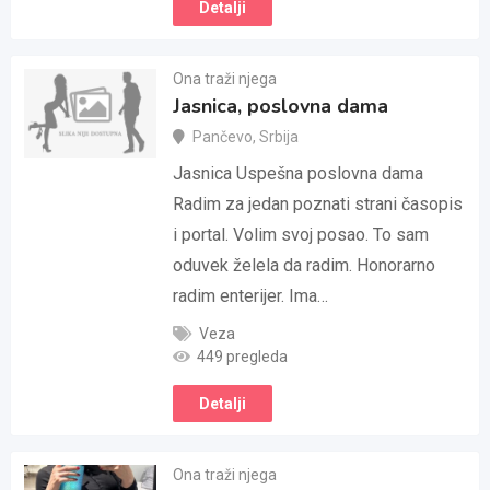
Detalji
Ona traži njega
Jasnica, poslovna dama
Pančevo
,
Srbija
Jasnica Uspešna poslovna dama
Radim za jedan poznati strani časopis
i portal. Volim svoj posao. To sam
oduvek želela da radim. Honorarno
radim enterijer. Ima…
Veza
449 pregleda
Detalji
Ona traži njega