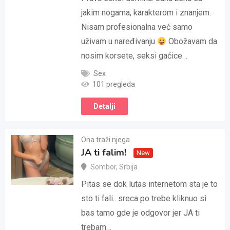
jakim nogama, karakterom i znanjem.
Nisam profesionalna već samo
uživam u naređivanju
Obožavam da
nosim korsete, seksi gaćice…
Sex
101 pregleda
Detalji
Ona traži njega
JA ti falim!
New
Sombor
,
Srbija
Pitas se dok lutas internetom sta je to
sto ti fali.. sreca po trebe kliknuo si
bas tamo gde je odgovor jer JA ti
trebam…