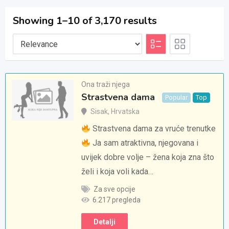
Showing 1–10 of 3,170 results
Ona traži njega
Strastvena dama
Popular
Top
Sisak
,
Hrvatska
Strastvena dama za vruće trenutke
Ja sam atraktivna, njegovana i
uvijek dobre volje – žena koja zna što
želi i koja voli kada…
Za sve opcije
6.217 pregleda
Detalji