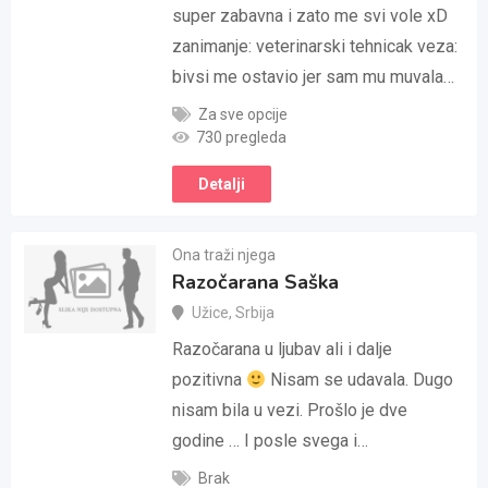
super zabavna i zato me svi vole xD
zanimanje: veterinarski tehnicak veza:
bivsi me ostavio jer sam mu muvala…
Za sve opcije
730 pregleda
Detalji
Ona traži njega
Razočarana Saška
Užice
,
Srbija
Razočarana u ljubav ali i dalje
pozitivna
Nisam se udavala. Dugo
nisam bila u vezi. Prošlo je dve
godine … I posle svega i…
Brak