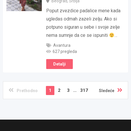
Beograd
,
Srbija
Poput zvezdice padalice mene kada
ugledas odmah zazeli zelju. Ako si
potpuno siguran u sebe i svoje zelje
nema sumnje da ce se ispuniti
…
Avantura
627 pregleda
Detalji
1
2
3
...
317
Prethodno
Sledeće