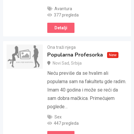
Avantura
377 pregleda
Detalji
Ona traži njega
Popularna Profesorka
New
Novi Sad
,
Srbija
Neću previše da se hvalim ali
popularna sam na fakultetu gde radim.
Imam 40 godina i može se reći da
sam dobra mačkica. Primećujem
poglede…
Sex
447 pregleda