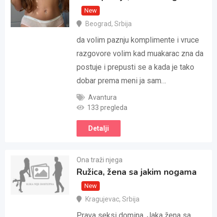
New
Beograd
,
Srbija
da volim paznju komplimente i vruce
razgovore volim kad muakarac zna da
postuje i prepusti se a kada je tako
dobar prema meni ja sam…
Avantura
133 pregleda
Detalji
Ona traži njega
Ružica, žena sa jakim nogama
New
Kragujevac
,
Srbija
Prava seksi domina. Jaka žena sa