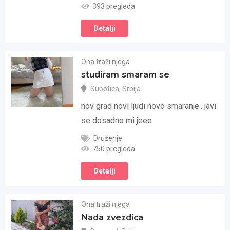
393 pregleda
Detalji
Ona traži njega
studiram smaram se
Subotica
,
Srbija
nov grad novi ljudi novo smaranje.. javi
se dosadno mi jeee
Druženje
750 pregleda
Detalji
Ona traži njega
Nada zvezdica