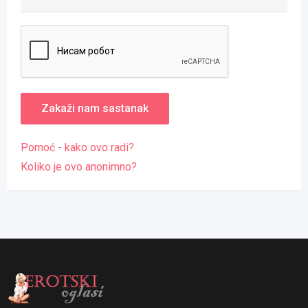
Pomoć - kako ovo radi?
Koliko je ovo anonimno?