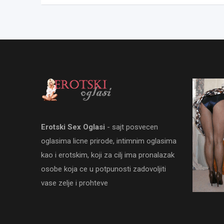
Erotski Sex Oglasi
- sajt posvecen
oglasima licne prirode, intimnim oglasima
kao i erotskim, koji za cilj ima pronalazak
osobe koja ce u potpunosti zadovoljiti
vase zelje i prohteve