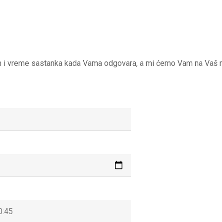
m i vreme sastanka kada Vama odgovara, a mi ćemo Vam na Vaš mai