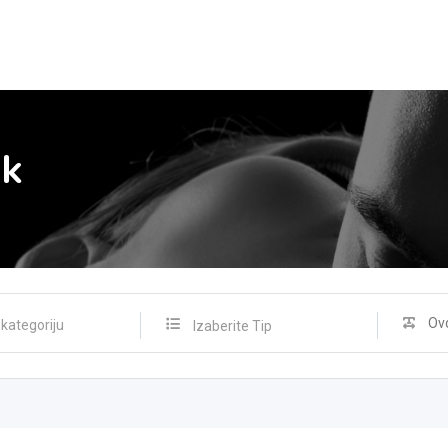
ak
Izaberite Tip