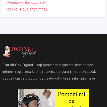
Pomoć - kako ovo radi?
Koliko je ovo anonimno?
Erotski Sex Oglasi
- sajt posvecen oglasima licne prirode,
intimnim oglasima kao i erotskim, koji za cilj ima pronalazak
osobe koja ce u potpunosti zadovoljiti vase zelje i prohteve