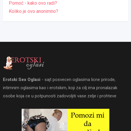
Pomoć - kako ovo radi?
Koliko je ovo anonimno?
Erotski Sex Oglasi
- sajt posvecen oglasima licne prirode,
intimnim oglasima kao i erotskim, koji za cilj ima pronalazak
osobe koja ce u potpunosti zadovoljiti vase zelje i prohteve