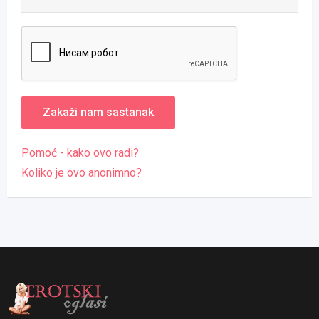
Pomoć - kako ovo radi?
Koliko je ovo anonimno?