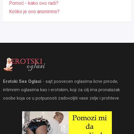
Pomoć - kako ovo radi?
Koliko je ovo anonimno?
Erotski Sex Oglasi
- sajt posvecen oglasima licne prirode,
intimnim oglasima kao i erotskim, koji za cilj ima pronalazak
osobe koja ce u potpunosti zadovoljiti vase zelje i prohteve