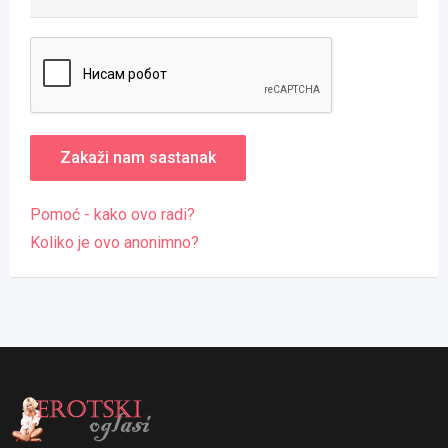
Pomoć - kako ovo radi?
Koliko je ovo anonimno?