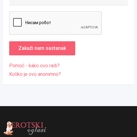
Pomoć - kako ovo radi?
Koliko je ovo anonimno?