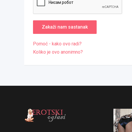
Pomoć - kako ovo radi?
Koliko je ovo anonimno?