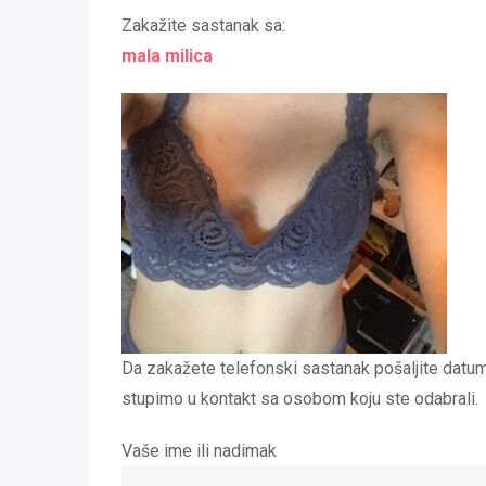
Zakažite sastanak sa:
mala milica
Da zakažete telefonski sastanak pošaljite datu
stupimo u kontakt sa osobom koju ste odabrali.
Vaše ime ili nadimak