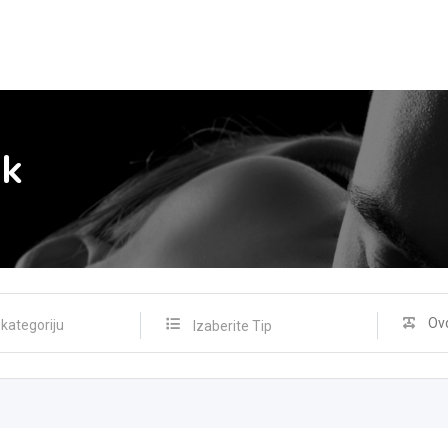
ak
Izaberite Tip