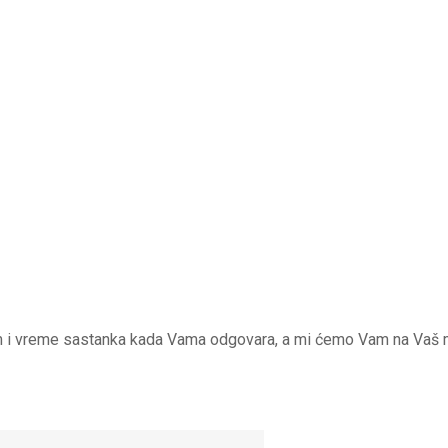
m i vreme sastanka kada Vama odgovara, a mi ćemo Vam na Vaš mai