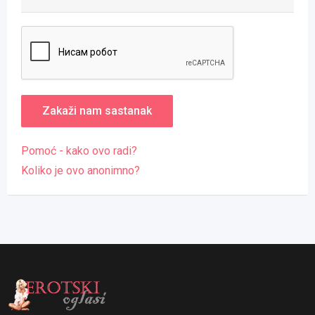
Pomoć - kako ovo radi?
Koliko je ovo anonimno?