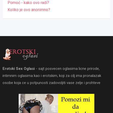
Pomoć - kako ovo radi?
Koliko je ovo anonimno?
Erotski Sex Oglasi
- sajt posvecen oglasima licne prirode,
intimnim oglasima kao i erotskim, koji za cilj ima pronalazak
osobe koja ce u potpunosti zadovoljiti vase zelje i prohteve