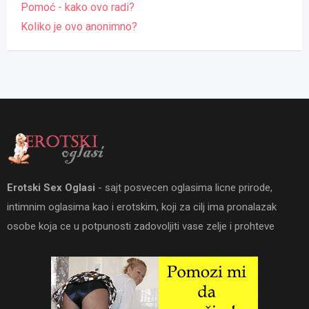
Pomoć - kako ovo radi?
Koliko je ovo anonimno?
Erotski Sex Oglasi
- sajt posvecen oglasima licne prirode,
intimnim oglasima kao i erotskim, koji za cilj ima pronalazak
osobe koja ce u potpunosti zadovoljiti vase zelje i prohteve