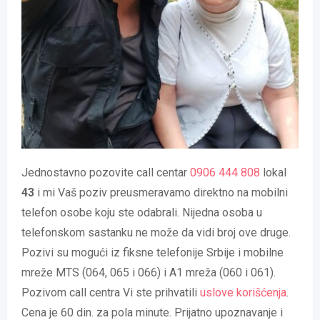
Jednostavno pozovite call centar
0906 444 808
lokal
43
i mi Vaš poziv preusmeravamo direktno na mobilni
telefon osobe koju ste odabrali. Nijedna osoba u
telefonskom sastanku ne može da vidi broj ove druge.
Pozivi su mogući iz fiksne telefonije Srbije i mobilne
mreže MTS (064, 065 i 066) i A1 mreža (060 i 061).
Pozivom call centra Vi ste prihvatili
uslove korišćenja
.
Cena je 60 din. za pola minute. Prijatno upoznavanje i