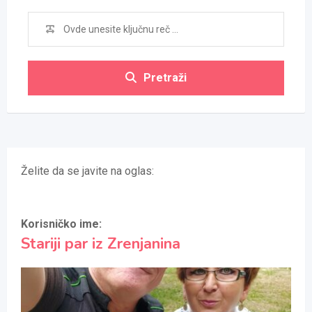
Pretraži
Želite da se javite na oglas:
Korisničko ime:
Stariji par iz Zrenjanina