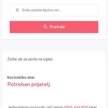
Pretraži
Želite da se javite na oglas:
Korisničko ime:
Potreban prijatelj
Jednostavno pozovite call centar
0906 444 808
lokal