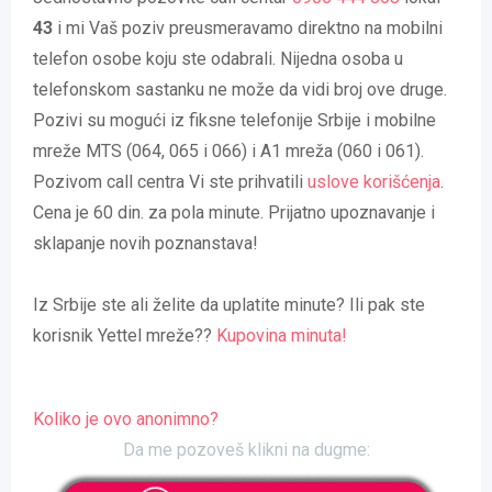
43
i mi Vaš poziv preusmeravamo direktno na mobilni
telefon osobe koju ste odabrali. Nijedna osoba u
telefonskom sastanku ne može da vidi broj ove druge.
Pozivi su mogući iz fiksne telefonije Srbije i mobilne
mreže MTS (064, 065 i 066) i A1 mreža (060 i 061).
Pozivom call centra Vi ste prihvatili
uslove korišćenja
.
Cena je 60 din. za pola minute. Prijatno upoznavanje i
sklapanje novih poznanstava!
Iz Srbije ste ali želite da uplatite minute? Ili pak ste
korisnik Yettel mreže??
Kupovina minuta!
Koliko je ovo anonimno?
Da me pozoveš klikni na dugme: