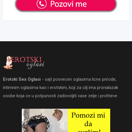
Erotski Sex Oglasi
- sajt posvecen oglasima licne prirode,
intimnim oglasima kao i erotskim, koji za cilj ima pronalazak
osobe koja ce u potpunosti zadovoljiti vase zelje i prohteve