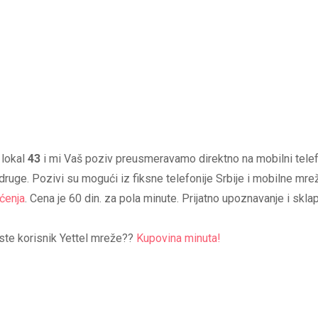
lokal
43
i mi Vaš poziv preusmeravamo direktno na mobilni telef
ruge. Pozivi su mogući iz fiksne telefonije Srbije i mobilne mre
ćenja
. Cena je 60 din. za pola minute. Prijatno upoznavanje i skl
ak ste korisnik Yettel mreže??
Kupovina minuta!