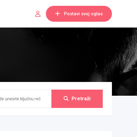
Postavi svoj oglas
Pretraži