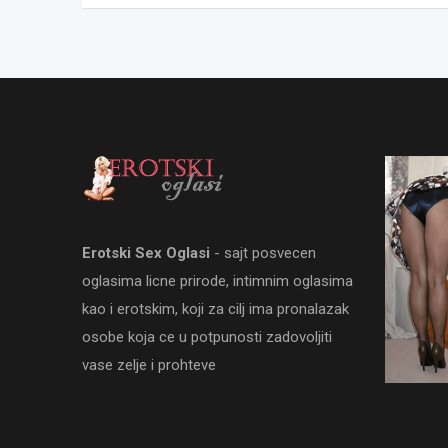
Erotski Sex Oglasi
- sajt posvecen
oglasima licne prirode, intimnim oglasima
kao i erotskim, koji za cilj ima pronalazak
osobe koja ce u potpunosti zadovoljiti
vase zelje i prohteve