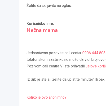
Želite da se javite na oglas:
Korisničko ime:
Nežna mama
Jednostavno pozovite call centar
0906 444 808
telefonskom sastanku ne može da vidi broj ove d
Pozivom call centra Vi ste prihvatili
uslove koriš
Iz Srbije ste ali želite da uplatite minute? Ili p
Koliko je ovo anonimno?