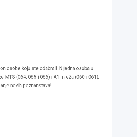
on osobe koju ste odabrali. Nijedna osoba u
že MTS (064, 065 i 066) i A1 mreža (060 i 061).
apanje novih poznanstava!