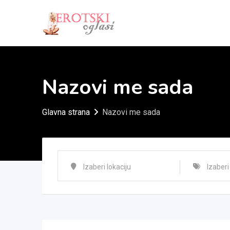
Skip
to
content
Nazovi me sada
Glavna strana
Nazovi me sada