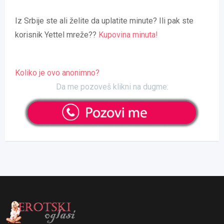
Iz Srbije ste ali želite da uplatite minute? Ili pak ste
korisnik Yettel mreže??
Kupovina minuta!
Koliko je ovo anonimno?
Da me pozoveš klikni na dugme: