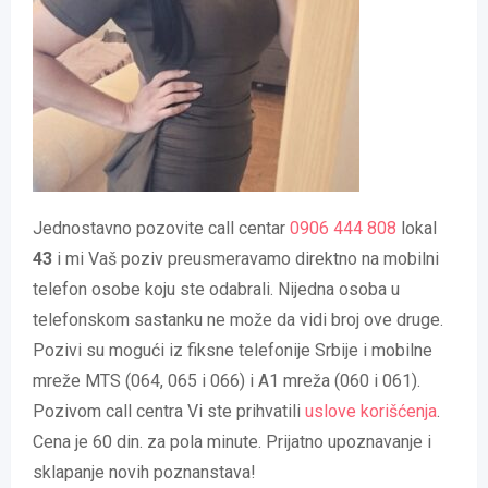
Jednostavno pozovite call centar
0906 444 808
lokal
43
i mi Vaš poziv preusmeravamo direktno na mobilni
telefon osobe koju ste odabrali. Nijedna osoba u
telefonskom sastanku ne može da vidi broj ove druge.
Pozivi su mogući iz fiksne telefonije Srbije i mobilne
mreže MTS (064, 065 i 066) i A1 mreža (060 i 061).
Pozivom call centra Vi ste prihvatili
uslove korišćenja
.
Cena je 60 din. za pola minute. Prijatno upoznavanje i
sklapanje novih poznanstava!