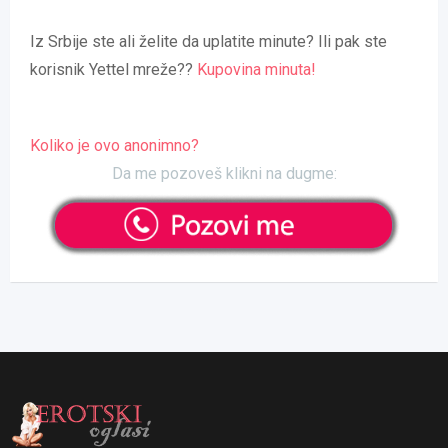
Iz Srbije ste ali želite da uplatite minute? Ili pak ste
korisnik Yettel mreže??
Kupovina minuta!
Koliko je ovo anonimno?
Da me pozoveš klikni na dugme: