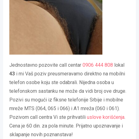
Jednostavno pozovite call centar
0906 444 808
lokal
43
i mi Vaš poziv preusmeravamo direktno na mobilni
telefon osobe koju ste odabrali. Nijedna osoba u
telefonskom sastanku ne može da vidi broj ove druge.
Pozivi su mogući iz fiksne telefonije Srbije i mobilne
mreže MTS (064, 065 i 066) i A1 mreža (060 i 061).
Pozivom call centra Vi ste prihvatili
uslove korišćenja
.
Cena je 60 din. za pola minute. Prijatno upoznavanje i
sklapanje novih poznanstava!