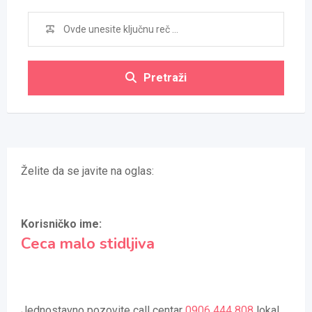
Pretraži
Želite da se javite na oglas:
Korisničko ime:
Ceca malo stidljiva
Jednostavno pozovite call centar
0906 444 808
lokal