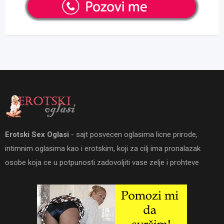
Erotski Sex Oglasi
- sajt posvecen oglasima licne prirode,
intimnim oglasima kao i erotskim, koji za cilj ima pronalazak
osobe koja ce u potpunosti zadovoljiti vase zelje i prohteve