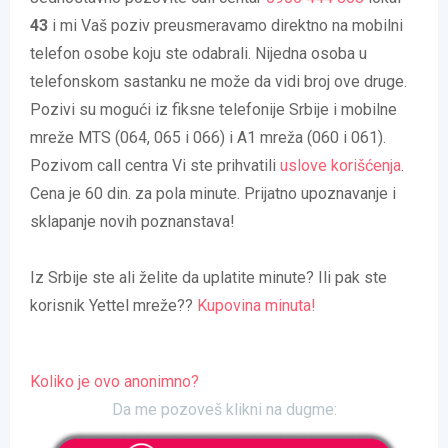
43
i mi Vaš poziv preusmeravamo direktno na mobilni
telefon osobe koju ste odabrali. Nijedna osoba u
telefonskom sastanku ne može da vidi broj ove druge.
Pozivi su mogući iz fiksne telefonije Srbije i mobilne
mreže MTS (064, 065 i 066) i A1 mreža (060 i 061).
Pozivom call centra Vi ste prihvatili
uslove korišćenja
.
Cena je 60 din. za pola minute. Prijatno upoznavanje i
sklapanje novih poznanstava!
Iz Srbije ste ali želite da uplatite minute? Ili pak ste
korisnik Yettel mreže??
Kupovina minuta!
Koliko je ovo anonimno?
Da me pozoveš klikni na dugme: